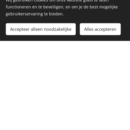
functioneren en te beveiligen, en om je de best mogelijke
gebruikerservaring te bieden.
Accepteer alleen noodzakelijke
Alles accepteren
Even terug bij jezelf komen,
ontspannen, voelen, loslaten,
genieten.
RESERVEREN