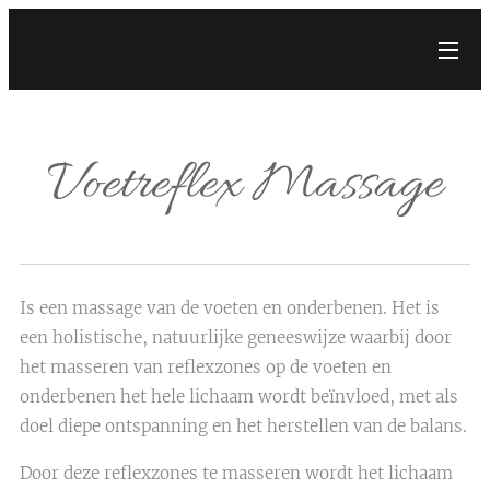
Voetreflex Massage
Is een massage van de voeten en onderbenen.
Het is
een holistische, natuurlijke geneeswijze waarbij door
het masseren van reflexzones op de voeten en
onderbenen het hele lichaam wordt beïnvloed, met als
doel diepe ontspanning en het herstellen van de balans.
Door deze reflexzones te masseren wordt het lichaam