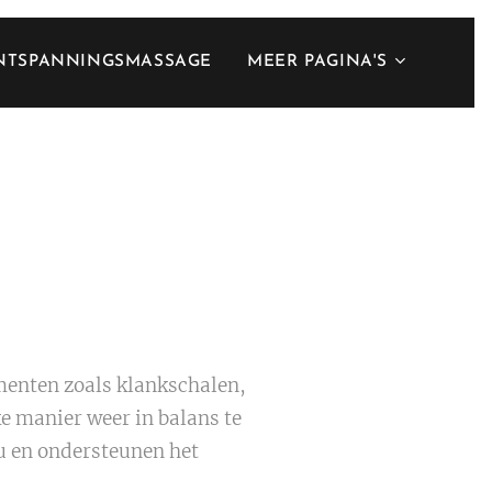
NTSPANNINGSMASSAGE
MEER PAGINA'S
menten zoals klankschalen,
e manier weer in balans te
au en ondersteunen het