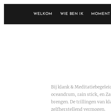
WELKOM
WIE BEN IK
MOMENT 
Bij klank & Meditatiebegele
oceandrum, rain stick, en Za
brengen. De trillingen van k
zelfherstellend vermogen.